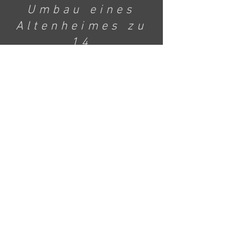
Umbau eines
Altenheimes zu
14
Eigentumswohnu
ngen
in der
Kalandstraße in
Braunschweig
Wohnfläche
1870 qm
Außenanlage